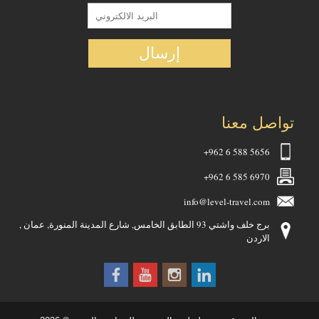
تواصل معنا
+962 6 588 5656
+962 6 585 6970
info@level-travel.com
برج خلف واشتي 93 الطابق الخامس, شارع المدينة المنورة, عمان ,
الاردن