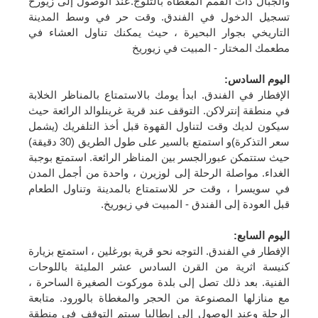
والجبال ذات القمم المغطاة بالثلوج.عند الوصول إلى زيورخ
تسجيل الدخول في الفندق. وقت حر في وسط المدينة
التاريخي بجوار البحيرة ، حيث يمكنك تناول العشاء في
مطعمك المختار - المبيت في زيوريخ
اليوم السادس
:
الإفطار في الفندق. ابدأ يومك بالاستمتاع بالمناظر الخلابة
في منطقة إنترلاكن. التوقف عند قرية غرينلوالد الرائعة حيث
سيكون لديك وقت لتناول القهوة قبل أخذ التلفريك (يشمل
سعر التذكرة)و استمتع بالسير على طول الطريق (30 دقيقة)
حيث ستتمكن عبورالجسر بين المناظر الرائعة. استمتع بوجبة
الغداء. مواصلة الرحلة إلى لوزيرن ، واحدة من أجمل المدن
في سويسرا ، وقت حر للاستمتاع بالمدينة وتناول الطعام
قبل العودة إلى الفندق - المبيت في زيوريخ.
اليوم السابع
:
الإفطار في الفندق. التوجه نحو قرية بورغلين ، استمتع بزيارة
كنيسة اثرية من القرن السادس عشر المليئة باللوحات
الفنية. بعد ذلك تصل إلى بلدة موركوت الصغيرة الساحرة ،
مع منازلها المصنوعة من الحجر والمغطاة بالورود. متابعة
الرحلة وعند الوصول إلى إيطاليا سيتم التوقف في منطقة