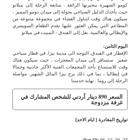
كومو الشهيرة ببحيرتها الرائعة . متابعة الرحلة إلى ميلانو
حيث يأخذك الدليل السياحي بجولة إلى ميدان دومو المميز ،
سيكون هناك وقت لتناول العشاء في مجموعة متنوعة من
المطاعم التي يمكن العثور عليها تقدم الطعام السويسري
والإيطالي والعالمية. نقل إلى الفندق - المبيت في ميلانو
اليوم الثامن
:
الإفطار في الفندق. التوجه الى مدينة بيزا. في قطار سياحي
صغير ستسافر إلى ميدان المعجزات ، حيث سيكون هناك
وقت للاستمتاع بأحد المجمعات الفنية الأكثر جاذبية وجمالا
في إيطاليا ، بما في ذلك برج بيزا المائل الشهير. مواصلة
الرحلة إلى روما . نهاية خدمتنا
السعر 890 دينار أردني للشخص المشارك في
غرفة مزدوجة
تواريخ المغادرة ( ايام الاحد)