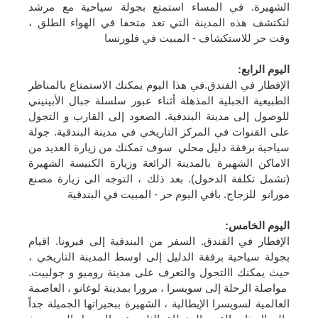
الشهيرة. في المساء استمتع بجولة سياحية مع مرشد
لتكتشف هذه المدينة التي تعد متحفا في الهواء الطلق ،
وقت حر للاستكشاف - المبيت في فلورنسا
اليوم الرابع
:
الإفطار في الفندق.في هذا اليوم يمكنك الاستمتاع بالمناظر
الطبيعية الجبلية المذهلة أثناء عبور سلسلة جبال الأبينيني
للوصول إلى مدينة البندقية. الصعود إلى القارب و التجول
على القنوات في المركز التاريخي في مدينة البندقية. جولة
سياحية برفقة دليل محلي سوف تمكنك من زيارة العديد من
الاماكن الشهيرة بالمدينة الرائعة وزيارة الكنيسة الشهيرة
(تشمل تكلفة الدخول). بعد ذلك ، التوجه الى زيارة مصنع
مورانو للزجاج. باقي اليوم حر - المبيت في البندقية
اليوم الخامس
:
الإفطار في الفندق. السفر من البندقية إلى فيرونا. اقيام
بجولة سياحية برفقة الدليل إلى اوسط المدينة التاريخي ،
حيث يمكنك االتجول والتعرف على مدينة روميو و جولييت.
مواصلة الرحلة إلى سويسرا ، مرورا بمدينة لوغانو ، العاصمة
العالمية لسويسرا الإيطالية ، الشهيرة ببحيراتها الجميلة جداً