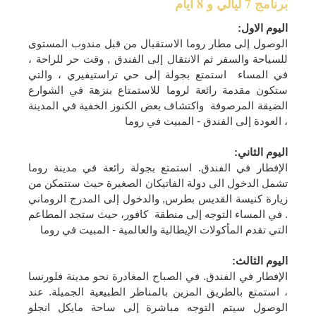
برنامج 7 ليالي و 8 ايام
اليوم
الاول:
الوصول إلى مطار روما الاستقبال من قبل مندوب المستوى
للسياحة والسفر ثم الانتقال إلى الفندق , وقت حر للراحة ،
في المساء استمتع بجولة إلى حي تراستيفيري ، والتي
ستكون مقدمة رائعة لروما للاستمتاع بنزهة في الشوارع
الضيقة المرصوفة واكتشاف بعض الكنوز الخفية في المدينة
، العودة إلى الفندق - المبيت في روما
اليوم الثاني
:
الإفطار في الفندق. استمتع بجولة رائعة في مدينة روما
تشمل الدخول الى دولة الفاتيكان الصغيرة حيث ستتمكن من
زيارة كنيسة القديس بطرس, والدخول إلى المدرج الروماني
. في المساء التوجه إلى منطقة كافور، حيث ستجد المطاعم
التي تقدم المأكولات الإيطالية والعالمية - المبيت في روما
اليوم الثالث
:
الإفطار في الفندق. في الصباح المغادرة نحو مدينة فلورنسا
، استمتع بالطريق المزين بالمناظر الطبيعية الجميلة. عند
الوصول سيتم التوجه مباشرة إلى ساحة مايكل انجلو